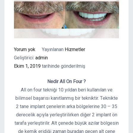
ALL
Yorum yok
Yayınlanan
Hizmetler
ON
Geliştirici:
admin
FOUR
Ekim 1, 2019
tarihinde gönderilmiş
Nedir All On Four ?
All on four tekniği 10 yıldan beri kullanılan ve
bilimsel başarısı kanıtlanmış bir tekniktir. Teknikte
2 tane implant çenelerin arka bölgelerine 30 – 35
derecelik açıyla yerleştirilirken diğer 2 implant ön
tarafa yerleştirilir. Alt çenede büyük azılar bölgesin
de kemik eridiği zaman buradan geçen alt çene